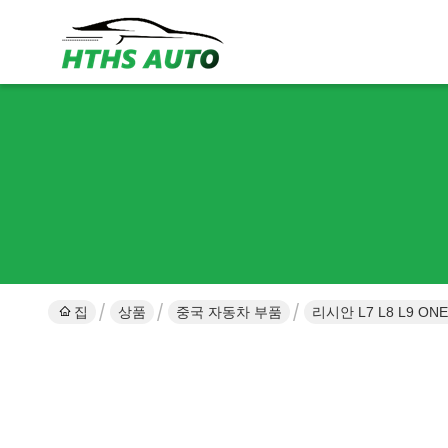
집
상품
중국 자동차 부품
리시안 L7 L8 L9 