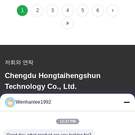
1
2
3
4
5
6
저희와 연락
Chengdu Hongtaihengshun
Technology Co., Ltd.
Wenhanlee1992
전자 메일
wenhanlee@hthsgroup.com
12:27 PM
Good day, what product are you looking for?