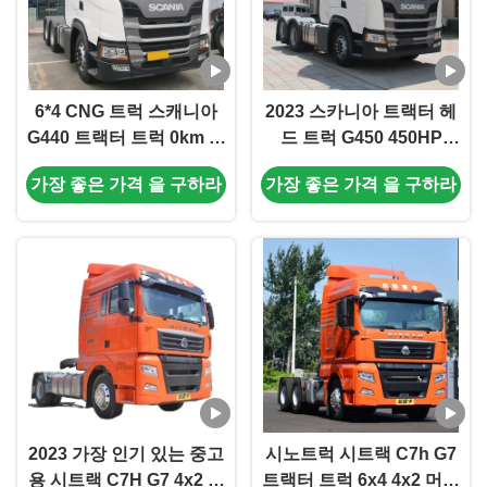
6*4 CNG 트럭 스캐니아
2023 스카니아 트랙터 헤
G440 트랙터 트럭 0km 사
드 트럭 G450 450HP
용 된 스캐니아 트럭 좋은
G500 500HP 6X4 6*4 수
가장 좋은 가격 을 구하라
가장 좋은 가격 을 구하라
상태 2023 전자 안정 제어
출 시장 세그먼트 물류 운
시스템
송
2023 가장 인기 있는 중고
시노트럭 시트랙 C7h G7
용 시트랙 C7H G7 4x2 트
트랙터 트럭 6x4 4x2 머리