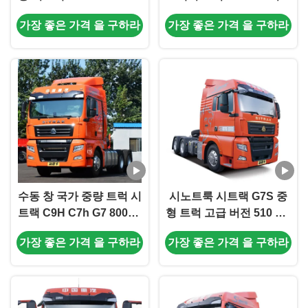
랙터 트럭
CNG 파키스탄에서 카메
가장 좋은 가격 을 구하라
가장 좋은 가격 을 구하라
라 금속 커민스 7585 *
2496 * 3745MM 반 줄
수동 창 국가 중량 트럭 시
시노트룩 시트랙 G7S 중
트랙 C9H C7h G7 800hp
형 트럭 고급 버전 510 HP
시트랙 트랙터 트럭 6X4
540 HP 6x4 4x2 AMT 자
가장 좋은 가격 을 구하라
가장 좋은 가격 을 구하라
4x2 10 AMT 자동 트랙터
동 트랙터