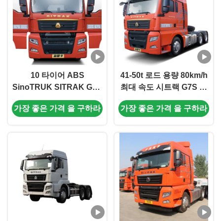
10 타이어 ABS
41-50t 로드 용량 80km/h
SinoTRUK SITRAK G7S
최대 속도 시트랙 G7S 기
무거운 트럭 고급 버전
계 공학 차량용 트랙터
가장 좋은 가격 을 구하라
가장 좋은 가격 을 구하라
540HP 6x4 CNG 트랙터
및 중량 트럭