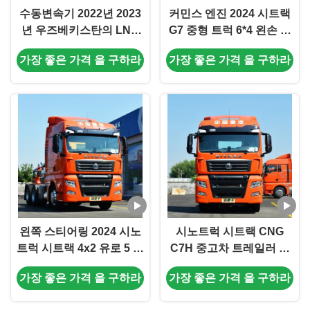
수동변속기 2022년 2023
커민스 엔진 2024 시트랙
년 우즈베키스탄의 LNG
G7 중형 트럭 6*4 왼손 운
CNG 트랙터 트럭 시트랙
전 6x4 유로 V 430HP
가장 좋은 가격 을 구하라
가장 좋은 가격 을 구하라
시노트럭 총차량 20001-
0km 사용 트랙터 트럭 성
25000 kg
능
왼쪽 스티어링 2024 시노
시노트럭 시트랙 CNG
트럭 시트랙 4x2 유로 5 디
C7H 중고차 트레일러 헤
젤 460hp 자동 변속기
드 트럭 6x4 380hp 120 M
가장 좋은 가격 을 구하라
가장 좋은 가격 을 구하라
0km 중고용 트랙터 트럭
3 커튼 트럭